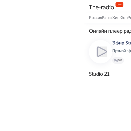
new
Россия
Рэп и Хип-Хоп
Р
Онлайн плеер ра
Эфир St
Прямой эф
aac
96
Studio 21