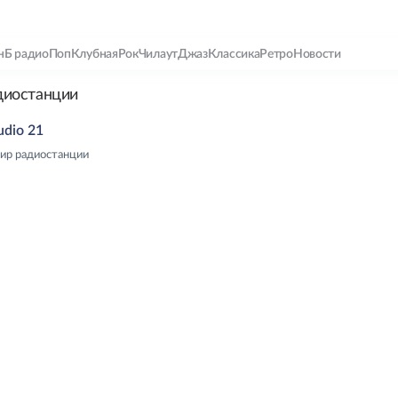
нБ радио
Поп
Клубная
Рок
Чилаут
Джаз
Классика
Ретро
Новости
диостанции
udio 21
ир радиостанции